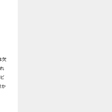
は欠
これ
ービ
脅か