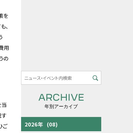
策を
も、
う
費用
うの
ARCHIVE
を当
年別アーカイブ
説す
2026年
(08)
ひご