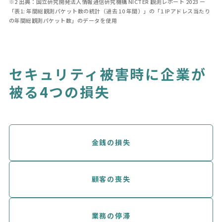
※2 出典：国立研究開発法人情報通信研究機構 NICTER 観測レポート 2023 ー
「表1: 年間総観測パケット数の統計（過去 10 年間）」の「1 IPアドレス当たり
の年間総観測パケット数」のデータを使用
セキュリティ被害時に企業が
被る4つの損失
金銭の損失
顧客の喪失
業務の停滞