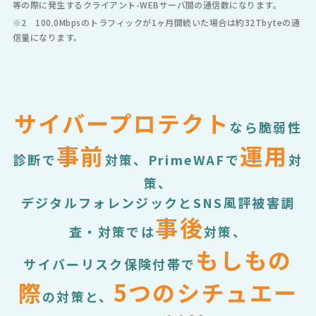
等の際に発生するクライアント-WEBサーバ間の通信数になります。
※2 100.0Mbpsのトラフィックが1ヶ月間続いた場合は約32Tbyteの通
信量になります。
サイバープロテクト
なら脆弱性
事前
運用
診断で
対策、PrimeWAFで
対
策、
デジタルフォレンジックとSNS風評被害調
事後
査・対策では
対策、
もしもの
サイバーリスク保険付帯で
際
5つのシチュエー
の対策と、