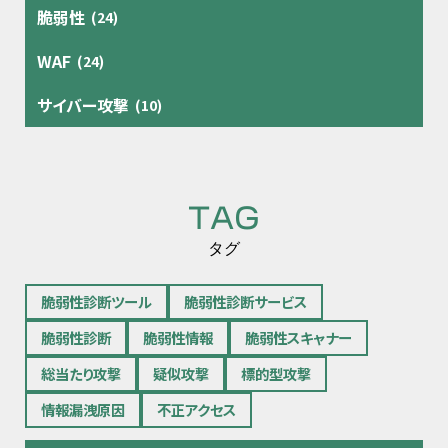
脆弱性
(24)
WAF
(24)
サイバー攻撃
(10)
TAG
タグ
脆弱性診断ツール
脆弱性診断サービス
脆弱性診断
脆弱性情報
脆弱性スキャナー
総当たり攻撃
疑似攻撃
標的型攻撃
情報漏洩原因
不正アクセス