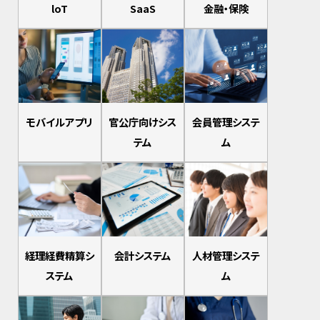
loT
SaaS
金融・保険
モバイルアプリ
官公庁向けシス
会員管理システ
テム
ム
経理経費精算シ
会計システム
人材管理システ
ステム
ム