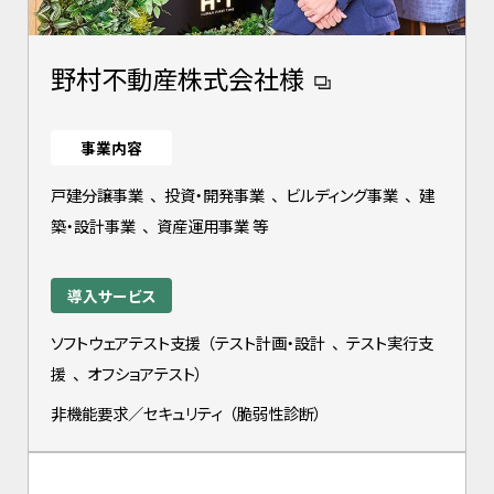
野村不動産株式会社様
事業内容
戸建分譲事業
、
投資・開発事業
、
ビルディング事業
、
建
築・設計事業
、
資産運用事業 等
導入サービス
ソフトウェアテスト支援
（
テスト計画・設計
、
テスト実行支
援
、
オフショアテスト
）
非機能要求／セキュリティ
（
脆弱性診断
）