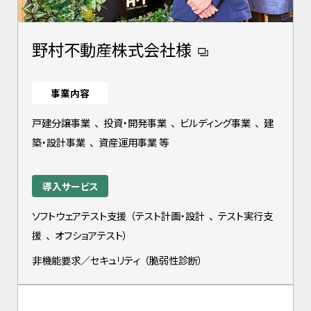
野村不動産株式会社様
事業内容
戸建分譲事業
、
投資・開発事業
、
ビルディング事業
、
建
築・設計事業
、
資産運用事業 等
導入サービス
ソフトウェアテスト支援
（
テスト計画・設計
、
テスト実行支
援
、
オフショアテスト
）
非機能要求／セキュリティ
（
脆弱性診断
）