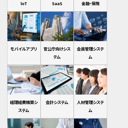
loT
SaaS
金融・保険
モバイルアプリ
官公庁向けシス
会員管理システ
テム
ム
経理経費精算シ
会計システム
人材管理システ
ステム
ム