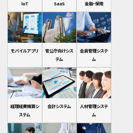
loT
SaaS
金融・保険
モバイルアプリ
官公庁向けシス
会員管理システ
テム
ム
経理経費精算シ
会計システム
人材管理システ
ステム
ム