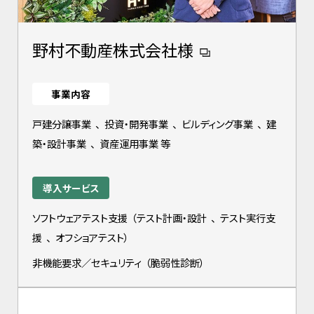
野村不動産株式会社様
事業内容
戸建分譲事業
、
投資・開発事業
、
ビルディング事業
、
建
築・設計事業
、
資産運用事業 等
導入サービス
ソフトウェアテスト支援
（
テスト計画・設計
、
テスト実行支
援
、
オフショアテスト
）
非機能要求／セキュリティ
（
脆弱性診断
）