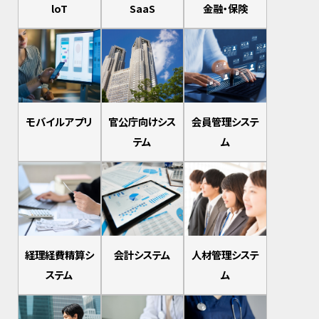
loT
SaaS
金融・保険
モバイルアプリ
官公庁向けシス
会員管理システ
テム
ム
経理経費精算シ
会計システム
人材管理システ
ステム
ム