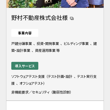
野村不動産株式会社様
事業内容
戸建分譲事業
、
投資・開発事業
、
ビルディング事業
、
建
築・設計事業
、
資産運用事業 等
導入サービス
ソフトウェアテスト支援
（
テスト計画・設計
、
テスト実行支
援
、
オフショアテスト
）
非機能要求／セキュリティ
（
脆弱性診断
）