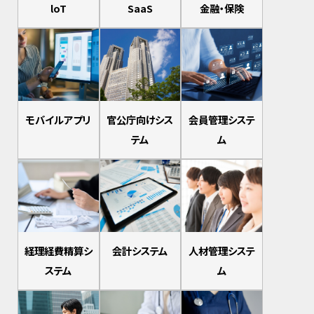
loT
SaaS
金融・保険
モバイルアプリ
官公庁向けシス
会員管理システ
テム
ム
経理経費精算シ
会計システム
人材管理システ
ステム
ム