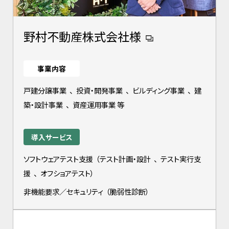
野村不動産株式会社様
事業内容
戸建分譲事業
、
投資・開発事業
、
ビルディング事業
、
建
築・設計事業
、
資産運用事業 等
導入サービス
ソフトウェアテスト支援
（
テスト計画・設計
、
テスト実行支
援
、
オフショアテスト
）
非機能要求／セキュリティ
（
脆弱性診断
）