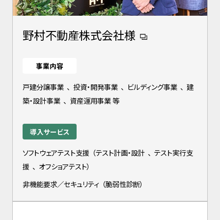
野村不動産株式会社様
事業内容
戸建分譲事業
、
投資・開発事業
、
ビルディング事業
、
建
築・設計事業
、
資産運用事業 等
導入サービス
ソフトウェアテスト支援
（
テスト計画・設計
、
テスト実行支
援
、
オフショアテスト
）
非機能要求／セキュリティ
（
脆弱性診断
）