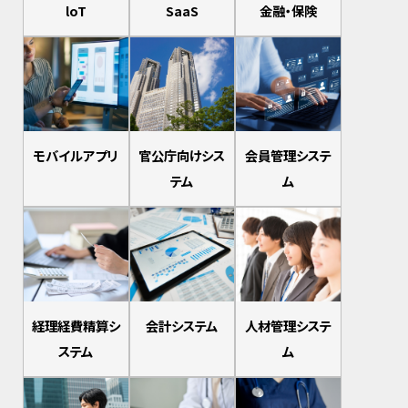
loT
SaaS
金融・保険
モバイルアプリ
官公庁向けシス
会員管理システ
テム
ム
経理経費精算シ
会計システム
人材管理システ
ステム
ム