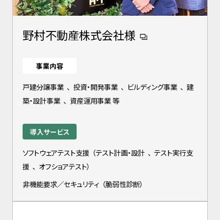
野村不動産株式会社様
事業内容
戸建分譲事業
、
投資・開発事業
、
ビルディング事業
、
建
築・設計事業
、
資産運用事業 等
導入サービス
ソフトウェアテスト支援
（
テスト計画・設計
、
テスト実行支
援
、
オフショアテスト
）
非機能要求／セキュリティ
（
脆弱性診断
）