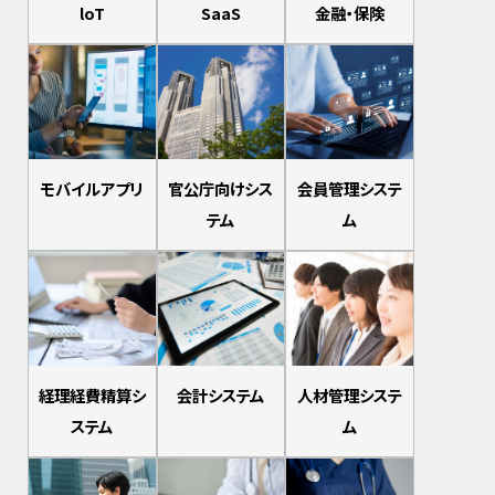
loT
SaaS
金融・保険
モバイルアプリ
官公庁向けシス
会員管理システ
テム
ム
経理経費精算シ
会計システム
人材管理システ
ステム
ム