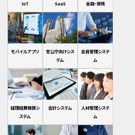
loT
SaaS
金融・保険
モバイルアプリ
官公庁向けシス
会員管理システ
テム
ム
経理経費精算シ
会計システム
人材管理システ
ステム
ム