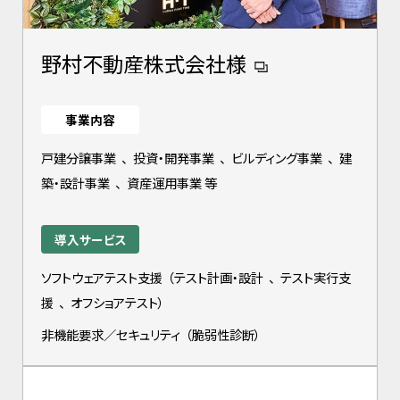
野村不動産株式会社様
事業内容
戸建分譲事業
、
投資・開発事業
、
ビルディング事業
、
建
築・設計事業
、
資産運用事業 等
導入サービス
ソフトウェアテスト支援
（
テスト計画・設計
、
テスト実行支
援
、
オフショアテスト
）
非機能要求／セキュリティ
（
脆弱性診断
）